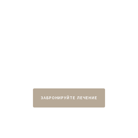
Спа и велнес
.
300 м2, предназначенных для релаксации
ЗАБРОНИРУЙТЕ ЛЕЧЕНИЕ