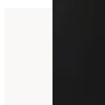
50 м2
Театр: 40
Школа: 24
U: 36
Коктейль: 40
Зал заседаний: 18