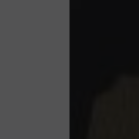
50м2
Театр: 30
Школа: 24
U: 18
Ужин: 32
Коктейль: 40
Зал заседаний: 18