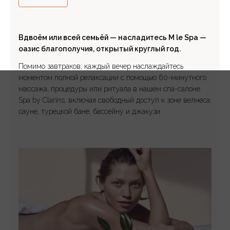
Вдвоём или всей семьёй — насладитесь M le Spa —
оазис благополучия, открытый круглый год.
Помимо завтраков, каждый вечер наслаждайтесь
моментом полной релаксации с помощью 60-минутного
массажа, процедуры или ритуала в нашем спа-салоне
Spa by Clarins, включая свободный доступ к зоне велнеса:
сауне, турецкой бане, бассейну и джакузи.