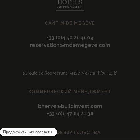
САЙТ M DE MEGÈVE
+33 (0)4 50 21 41 09
reservation@mdemegeve.com
15 route de Rochebrune 74120 Межев ФРАНЦИЯ
КОММЕРЧЕСКИЙ МЕНЕДЖМЕНТ
bherve@buildinvest.com
+33 (0)1 47 64 21 36
НАШИ ОБЯЗАТЕЛЬСТВА