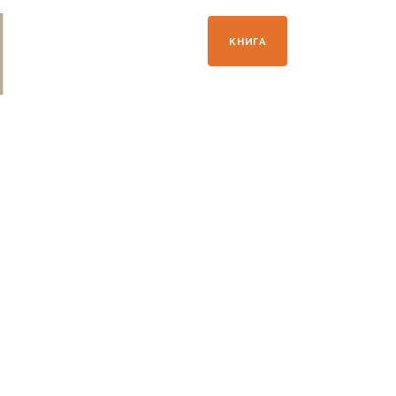
+33 04 50 21 41 09
КНИГА